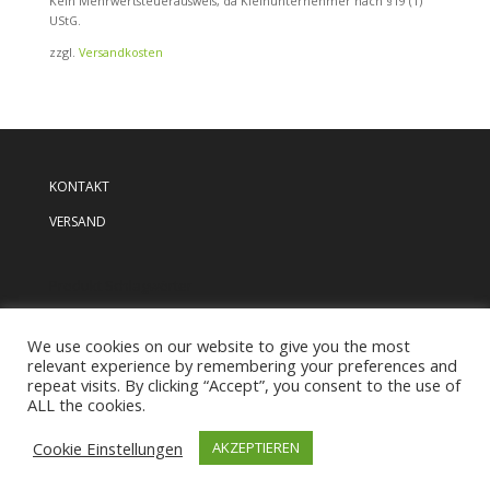
Kein Mehrwertsteuerausweis, da Kleinunternehmer nach §19 (1)
UStG.
zzgl.
Versandkosten
KONTAKT
VERSAND
Produkt Schlagwörter
We use cookies on our website to give you the most
relevant experience by remembering your preferences and
repeat visits. By clicking “Accept”, you consent to the use of
ALL the cookies.
AGB
Impressum
Datenschutzerklärung
Widerruf
Cookie Einstellungen
AKZEPTIEREN