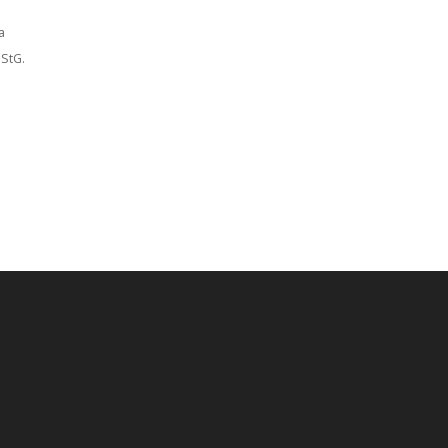
a
StG.