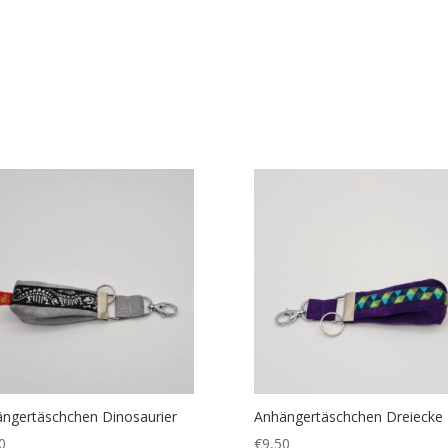
ngertäschchen Dinosaurier
Anhängertäschchen Dreiecke 
0
€
9,50