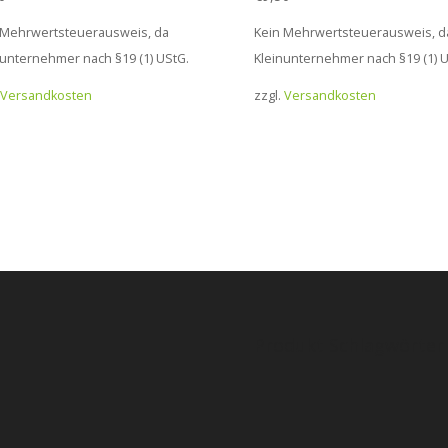
 Mehrwertsteuerausweis, da
Kein Mehrwertsteuerausweis, d
nunternehmer nach §19 (1) UStG.
Kleinunternehmer nach §19 (1) U
Versandkosten
zzgl.
Versandkosten
Produkt Schlagwörter