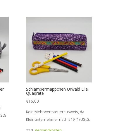
er
Schlampermäppchen Urwald Lila
Quadrate
€
16,00
a
Kein Mehrwertsteuerausweis, da
StG.
Kleinunternehmer nach §19 (1) UStG.
zzgl.
Versandkosten