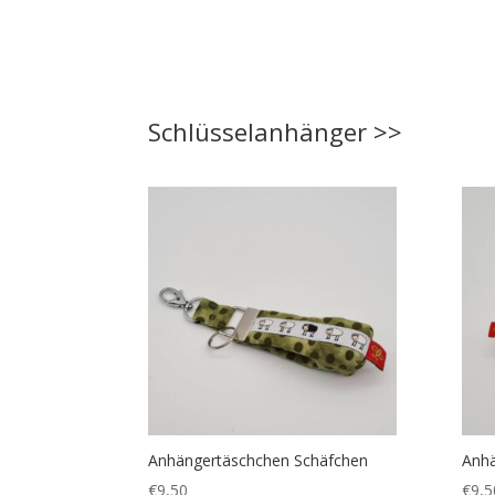
Schlüsselanhänger >>
Anhängertäschchen Schäfchen
Anhä
€
9,50
€
9,5