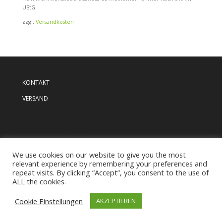
UStG.
zzgl.
Versandkosten
KONTAKT
VERSAND
Produkt Schlagwörter
We use cookies on our website to give you the most
relevant experience by remembering your preferences and
repeat visits. By clicking “Accept”, you consent to the use of
ALL the cookies.
AGB
Impressum
Datenschutzerklärung
Widerruf
Cookie Einstellungen
AKZEPTIEREN