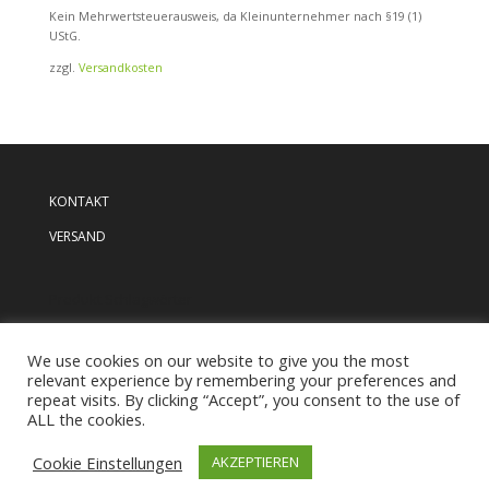
Kein Mehrwertsteuerausweis, da Kleinunternehmer nach §19 (1)
UStG.
zzgl.
Versandkosten
KONTAKT
VERSAND
Produkt Schlagwörter
We use cookies on our website to give you the most
relevant experience by remembering your preferences and
repeat visits. By clicking “Accept”, you consent to the use of
ALL the cookies.
AGB
Impressum
Datenschutzerklärung
Widerruf
Cookie Einstellungen
AKZEPTIEREN