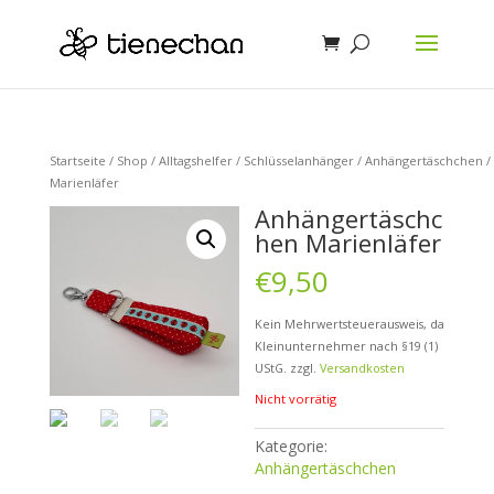
Startseite
/
Shop
/
Alltagshelfer
/
Schlüsselanhänger
/
Anhängertäschchen
/
Marienläfer
Anhängertäschc
hen Marienläfer
€
9,50
Kein Mehrwertsteuerausweis, da
Kleinunternehmer nach §19 (1)
UStG.
zzgl.
Versandkosten
Nicht vorrätig
Kategorie:
Anhängertäschchen