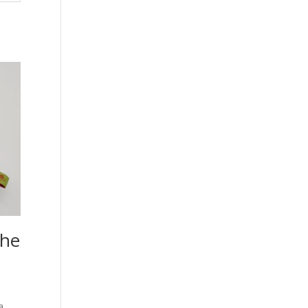
che
a