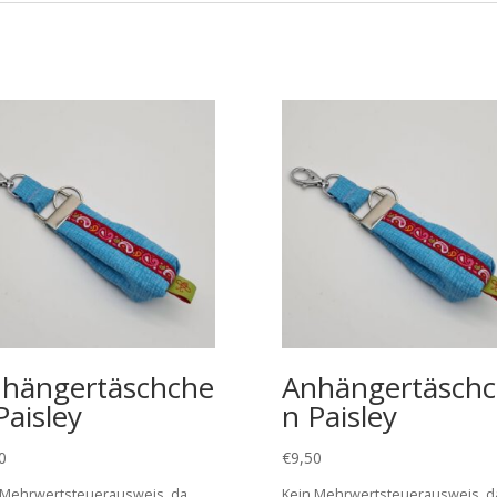
hängertäschche
Anhängertäsch
Paisley
n Paisley
0
€
9,50
 Mehrwertsteuerausweis, da
Kein Mehrwertsteuerausweis, d