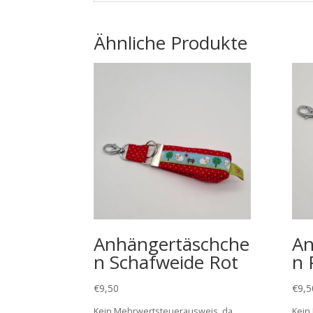
Ähnliche Produkte
Anhängertäschche
An
n Schafweide Rot
n 
€
9,50
€
9,5
Kein Mehrwertsteuerausweis, da
Kein