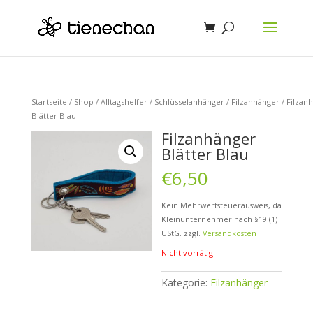
Startseite
/
Shop
/
Alltagshelfer
/
Schlüsselanhänger
/
Filzanhänger
/ Filzan
Blätter Blau
Filzanhänger
Blätter Blau
€
6,50
Kein Mehrwertsteuerausweis, da
Kleinunternehmer nach §19 (1)
UStG.
zzgl.
Versandkosten
Nicht vorrätig
Kategorie:
Filzanhänger