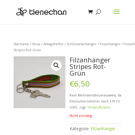
Startseite
/
Shop
/
Alltagshelfer
/
Schlüsselanhänger
/
Filzanhänger
/ Filzan
Stripes Rot-Grün
Filzanhänger
Stripes Rot-
Grün
€
6,50
Kein Mehrwertsteuerausweis, da
Kleinunternehmer nach §19 (1)
UStG.
zzgl.
Versandkosten
Nicht vorrätig
Kategorie:
Filzanhänger