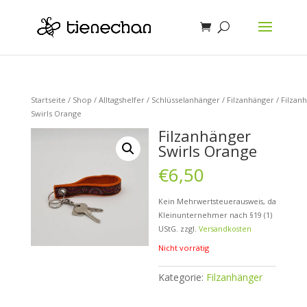
Startseite
/
Shop
/
Alltagshelfer
/
Schlüsselanhänger
/
Filzanhänger
/ Filzan
Swirls Orange
Filzanhänger
Swirls Orange
€
6,50
Kein Mehrwertsteuerausweis, da
Kleinunternehmer nach §19 (1)
UStG.
zzgl.
Versandkosten
Nicht vorrätig
Kategorie:
Filzanhänger