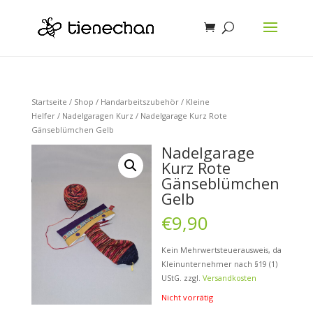
Startseite
/
Shop
/
Handarbeitszubehör
/
Kleine
Helfer
/
Nadelgaragen Kurz
/ Nadelgarage Kurz Rote
Gänseblümchen Gelb
Nadelgarage
Kurz Rote
Gänseblümchen
Gelb
€
9,90
Kein Mehrwertsteuerausweis, da
Kleinunternehmer nach §19 (1)
UStG.
zzgl.
Versandkosten
Nicht vorrätig