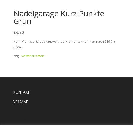
Nadelgarage Kurz Punkte
Grün
€
9,90
Kein Mehrwertsteuerausweis, da Kleinunternehmer nach §19 (1)
UStG.
zzgl.
Versandkosten
KONTAKT
VERSAND
Produkt Schlagwörter