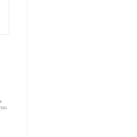
a
StG.