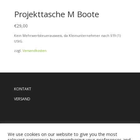
Projekttasche M Boote
€
29,00
Kein Mehrwertsteuerausweis, da Kleinunternehmer nach §19 (1)
UStG.
zzgl.
Versandkosten
KONTAKT
VERSAND
Produkt Schlagwörter
We use cookies on our website to give you the most
relevant experience by remembering your preferences and