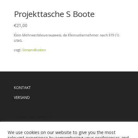
Projekttasche S Boote
€
21,00
Kein Mehrwertsteuerausweis, da Kleinunternehmer nach §19 (1)
UStG.
zzgl.
Versandkosten
KONTAKT
VERSAND
Produkt Schlagwörter
We use cookies on our website to give you the most
relevant experience by remembering your preferences and