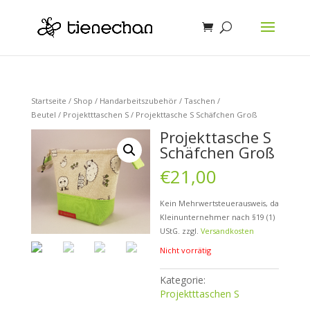
Startseite
/
Shop
/
Handarbeitszubehör
/
Taschen /
Beutel
/
Projektttaschen S
/ Projekttasche S Schäfchen Groß
Projekttasche S
Schäfchen Groß
€
21,00
Kein Mehrwertsteuerausweis, da
Kleinunternehmer nach §19 (1)
UStG.
zzgl.
Versandkosten
Nicht vorrätig
Kategorie:
Projektttaschen S