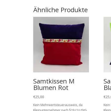
Ähnliche Produkte
Samtkissen M
Sa
Blumen Rot
Bl
€
25,00
€
25,
Kein Mehrwertsteuerausweis, da
Kein
Kleinunternehmer nach §19 (1) UStG.
Klei