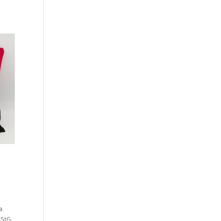
a
StG.