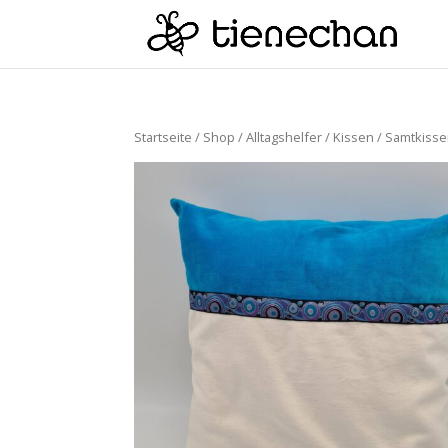
Startseite
/
Shop
/
Alltagshelfer
/
Kissen
/
Samtkiss