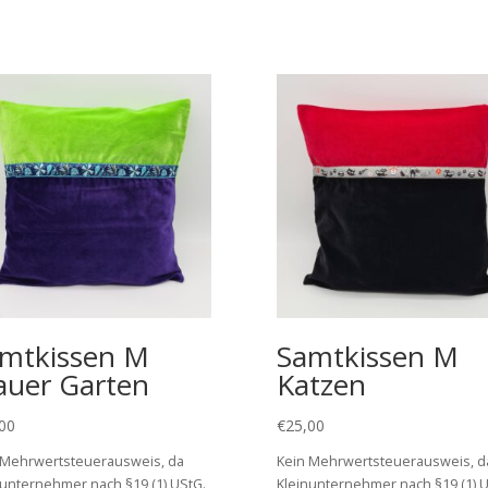
mtkissen M
Samtkissen M
auer Garten
Katzen
00
€
25,00
 Mehrwertsteuerausweis, da
Kein Mehrwertsteuerausweis, d
nunternehmer nach §19 (1) UStG.
Kleinunternehmer nach §19 (1) U