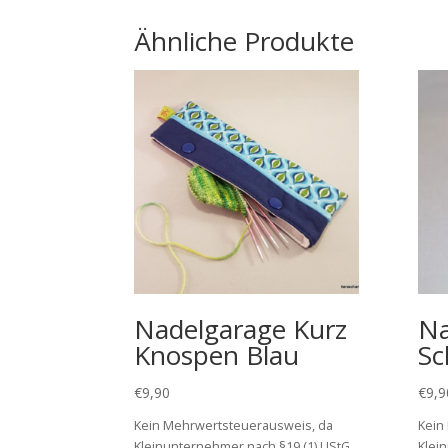
Ähnliche Produkte
Nadelgarage Kurz
Na
Knospen Blau
Sc
€
9,90
€
9,9
Kein Mehrwertsteuerausweis, da
Kein
Kleinunternehmer nach §19 (1) UStG.
Klei