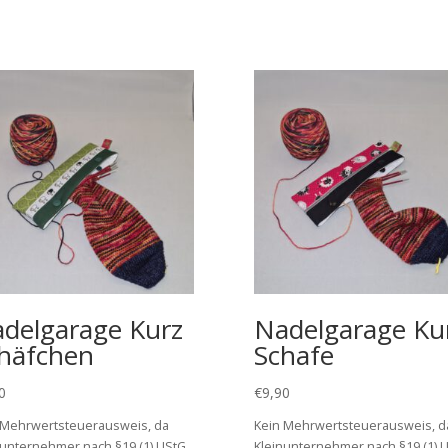
delgarage Kurz
Nadelgarage Ku
häfchen
Schafe
0
€
9,90
 Mehrwertsteuerausweis, da
Kein Mehrwertsteuerausweis, d
nunternehmer nach §19 (1) UStG.
Kleinunternehmer nach §19 (1) U