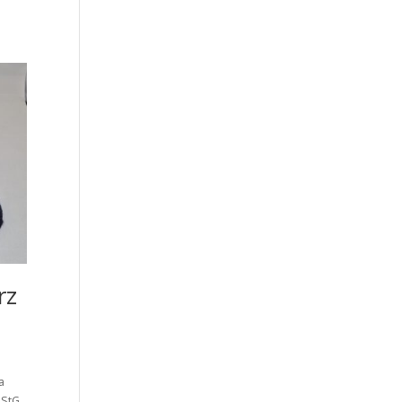
rz
a
StG.