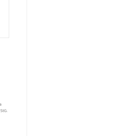
a
StG.