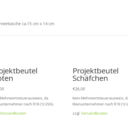
Innentasche ca.15 cm x 14 cm
ojektbeutel
Projektbeutel
oten
Schäfchen
00
€
26,00
 Mehrwertsteuerausweis, da
Kein Mehrwertsteuerausweis, d
nunternehmer nach §19 (1) UStG.
Kleinunternehmer nach §19 (1) U
Versandkosten
zzgl.
Versandkosten