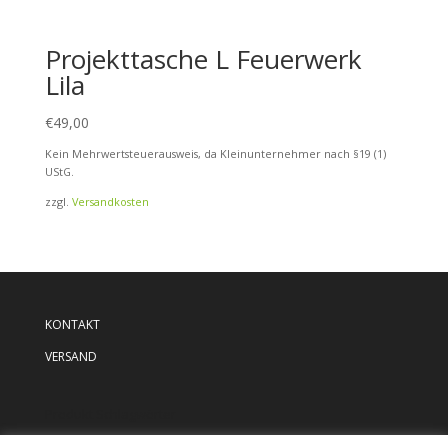
Projekttasche L Feuerwerk
Lila
€
49,00
Kein Mehrwertsteuerausweis, da Kleinunternehmer nach §19 (1)
UStG.
zzgl.
Versandkosten
KONTAKT
VERSAND
Produkt Schlagwörter