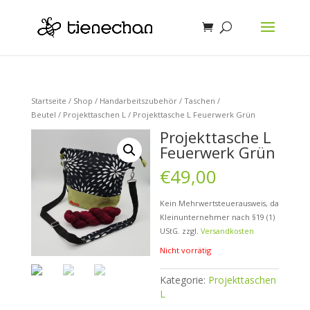
Startseite
/
Shop
/
Handarbeitszubehör
/
Taschen /
Beutel
/
Projekttaschen L
/ Projekttasche L Feuerwerk Grün
Projekttasche L
Feuerwerk Grün
€
49,00
Kein Mehrwertsteuerausweis, da
Kleinunternehmer nach §19 (1)
UStG.
zzgl.
Versandkosten
Nicht vorrätig
Kategorie:
Projekttaschen
L