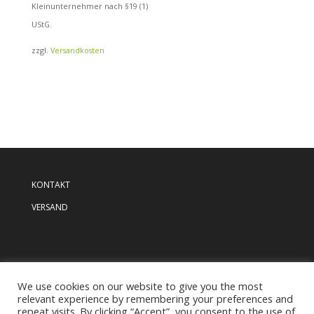
Kleinunternehmer nach §19 (1)
UStG.
zzgl.
Versandkosten
KONTAKT
VERSAND
Produkt Schlagwörter
We use cookies on our website to give you the most
relevant experience by remembering your preferences and
repeat visits. By clicking “Accept”, you consent to the use of